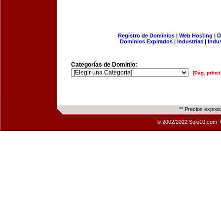
Registro de Dominios
|
Web Hosting
|
D
Dominios Expirados
|
Industrias
|
Indu
Categorías de Dominio:
[Pág. princi
** Precios expre
© 2002/2022 Solo10.com