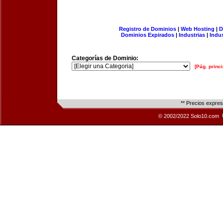
Registro de Dominios
|
Web Hosting
|
D
Dominios Expirados
|
Industrias
|
Indu
Categorías de Dominio:
[Pág. princi
** Precios expre
© 2002/2022 Solo10.com