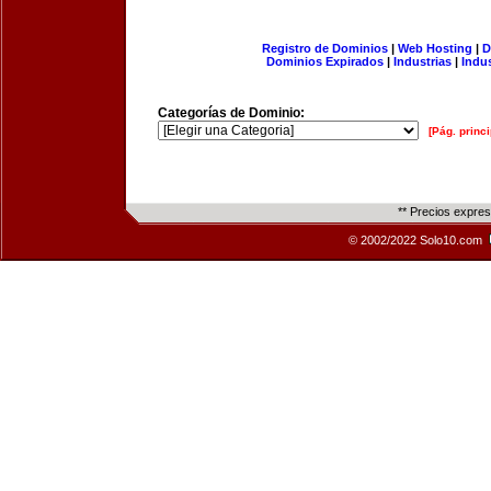
Registro de Dominios
|
Web Hosting
|
D
Dominios Expirados
|
Industrias
|
Indu
Categorías de Dominio:
[Pág. princi
** Precios expre
© 2002/2022 Solo10.com