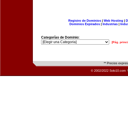
Registro de Dominios
|
Web Hosting
|
D
Dominios Expirados
|
Industrias
|
Indu
Categorías de Dominio:
[Pág. princi
** Precios expre
© 2002/2022 Solo10.com