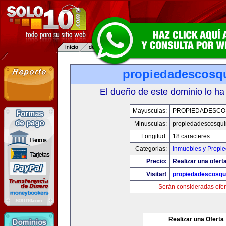
propiedadescosq
El dueño de este dominio lo ha
Mayusculas:
PROPIEDADESCO
Minusculas:
propiedadescosqu
Longitud:
18 caracteres
Categorias:
Inmuebles y Propi
Precio:
Realizar una oferta
Visitar!
propiedadescosqu
Serán consideradas ofer
Realizar una Oferta