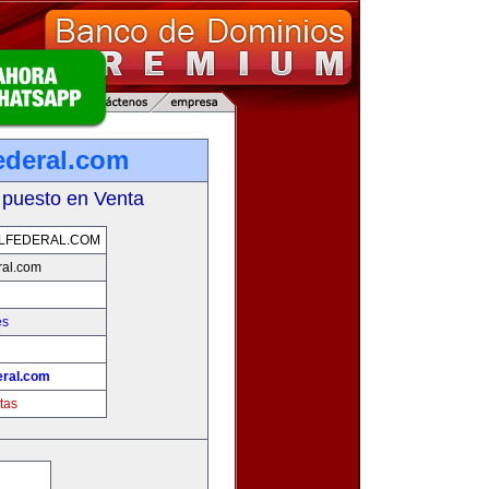
ederal.com
 puesto en Venta
LFEDERAL.COM
ral.com
es
eral.com
tas