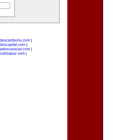
adescamboriu.com
|
descapital.com
|
dadescaracas.com
|
carlospaz.com
|