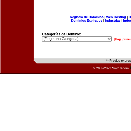
Registro de Dominios
|
Web Hosting
|
D
Dominios Expirados
|
Industrias
|
Indu
Categorías de Dominio:
[Pág. princi
** Precios expre
© 2002/2022 Solo10.com