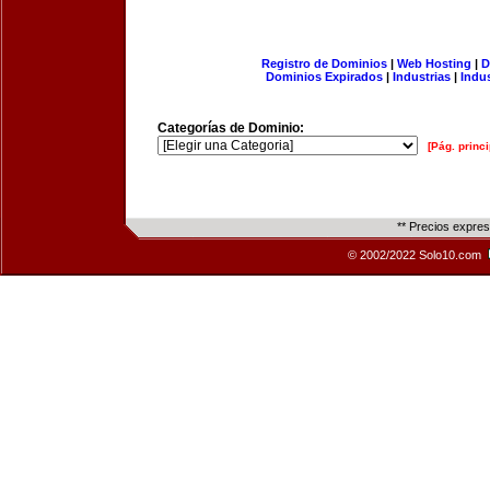
Registro de Dominios
|
Web Hosting
|
D
Dominios Expirados
|
Industrias
|
Indu
Categorías de Dominio:
[Pág. princi
** Precios expre
© 2002/2022 Solo10.com