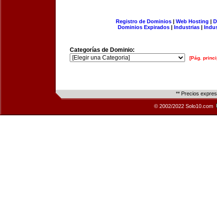
Registro de Dominios
|
Web Hosting
|
D
Dominios Expirados
|
Industrias
|
Indu
Categorías de Dominio:
[Pág. princi
** Precios expre
© 2002/2022 Solo10.com