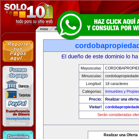
cordobapropieda
El dueño de este dominio lo ha
Mayusculas:
CORDOBAPROPIE
Minusculas:
cordobapropiedade
Longitud:
18 caracteres
Categorias:
Inmuebles y Propie
Precio:
Realizar una oferta
Visitar!
cordobapropiedad
Serán consideradas ofer
Realizar una Oferta