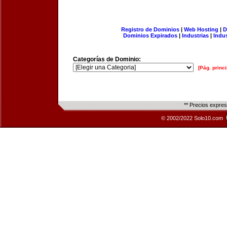
Registro de Dominios
|
Web Hosting
|
D
Dominios Expirados
|
Industrias
|
Indu
Categorías de Dominio:
[Pág. princi
** Precios expre
© 2002/2022 Solo10.com